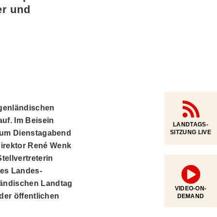
er und
rgenländischen
uf. Im Beisein
LANDTAGS-
läum Dienstagabend
SITZUNG LIVE
direktor René Wenk
llvertreterin
des Landes-
ländischen Landtag
VIDEO-ON-
der öffentlichen
DEMAND