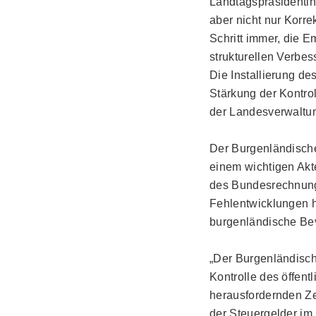
Landtagspräsidenti
aber nicht nur Korre
Schritt immer, die
strukturellen Verbe
Die Installierung d
Stärkung der Kontro
der Landesverwaltun
Der Burgenländisch
einem wichtigen Akte
des Bundesrechnungs
Fehlentwicklungen hi
burgenländische Be
„Der Burgenländische
Kontrolle des öffent
herausfordernden Ze
der Steuergelder im