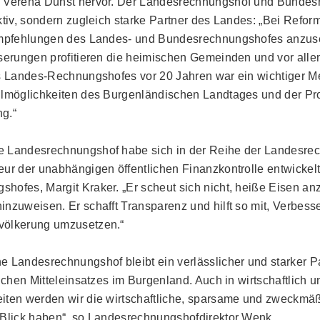
n Verena Dunst hervor. Der Landesrechnungshof und Bundes
ktiv, sondern zugleich starke Partner des Landes: „Bei Reform
 Empfehlungen des Landes- und Bundesrechnungshofes anzus
sserungen profitieren die heimischen Gemeinden und vor alle
es Landes-Rechnungshofes vor 20 Jahren war ein wichtiger Me
llmöglichkeiten des Burgenländischen Landtages und der Pro
g.“
e Landesrechnungshof habe sich in der Reihe der Landesre
ur der unabhängigen öffentlichen Finanzkontrolle entwickelt
hofes, Margit Kraker. „Er scheut sich nicht, heiße Eisen an
nzuweisen. Er schafft Transparenz und hilft so mit, Verbess
völkerung umzusetzen.“
 Landesrechnungshof bleibt ein verlässlicher und starker Pa
lichen Mitteleinsatzes im Burgenland. Auch in wirtschaftlich u
iten werden wir die wirtschaftliche, sparsame und zweckm
 Blick haben“, so Landesrechnungshofdirektor Wenk.