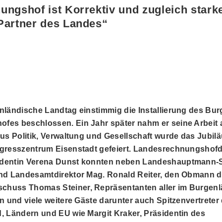
ngshof ist Korrektiv und zugleich stark
Partner des Landes“
nländische Landtag einstimmig die Installierung des Bu
es beschlossen. Ein Jahr später nahm er seine Arbeit a
aus Politik, Verwaltung und Gesellschaft wurde das Jubi
ngresszentrum Eisenstadt gefeiert. Landesrechnungshof
dentin Verena Dunst konnten neben Landeshauptmann-Ste
und Landesamtdirektor Mag. Ronald Reiter, den Obmann 
huss Thomas Steiner, Repräsentanten aller im Burgen
n und viele weitere Gäste darunter auch Spitzenvertreter 
, Ländern und EU wie Margit Kraker, Präsidentin des