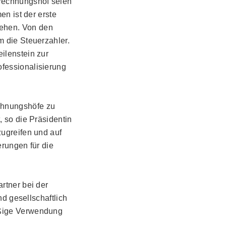
rechnungshof seien
en ist der erste
ehen. Von den
m die Steuerzahler.
ilenstein zur
fessionalisierung
chnungshöfe zu
, so die Präsidentin
zugreifen und auf
erungen für die
rtner bei der
nd gesellschaftlich
äßige Verwendung