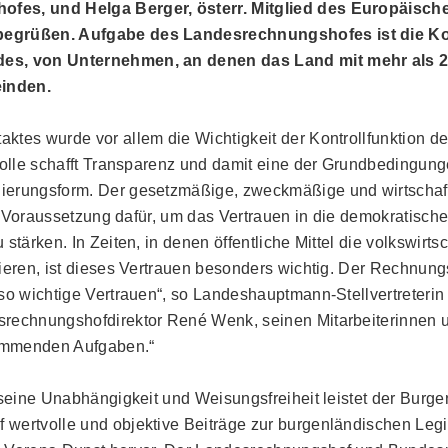
es, und Helga Berger, österr. Mitglied des Europäisch
egrüßen. Aufgabe des Landesrechnungshofes ist die Kon
s, von Unternehmen, an denen das Land mit mehr als 25
einden.
ktes wurde vor allem die Wichtigkeit der Kontrollfunktion 
trolle schafft Transparenz und damit eine der Grundbedingung
erungsform. Der gesetzmäßige, zweckmäßige und wirtschaft
ist Voraussetzung dafür, um das Vertrauen in die demokratisc
stärken. In Zeiten, in denen öffentliche Mittel die volkswirts
ieren, ist dieses Vertrauen besonders wichtig. Der Rechnungs
so wichtige Vertrauen“, so Landeshauptmann-Stellvertreterin 
rechnungshofdirektor René Wenk, seinen Mitarbeiterinnen u
kommenden Aufgaben.“
 seine Unabhängigkeit und Weisungsfreiheit leistet der Burg
wertvolle und objektive Beiträge zur burgenländischen Legis