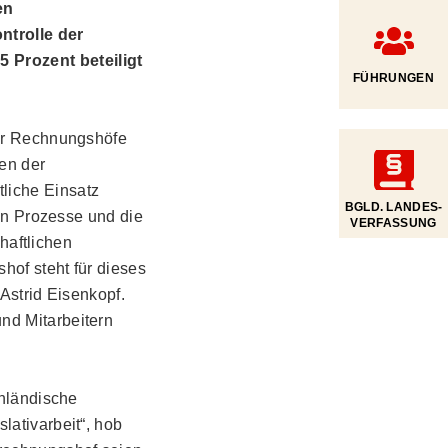
en
trolle der
 Prozent beteiligt
FÜHRUNGEN
der Rechnungshöfe
en der
liche Einsatz
BGLD. LANDES­
hen Prozesse und die
VERFASSUNG
chaftlichen
hof steht für dieses
Astrid Eisenkopf.
nd Mitarbeitern
enländische
lativarbeit“, hob