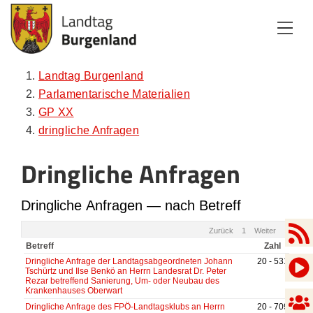
Zum Inhalt
Zum Menü
Zur Suche
Landtag Burgenland
Parlamentarische Materialien
GP XX
dringliche Anfragen
Dringliche Anfragen