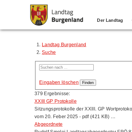
Der Landtag
Zum Inhalt
Zum Menü
Zur Suche
Landtag Burgenland
Suche
Eingaben löschen
379 Ergebnisse:
XXIII GP Protokolle
Sitzungsprotokolle der XXIII. GP Wortprotoko
vom 20. Feber 2025 - pdf (421 KB) …
Abgeordnete
Rudolf Smolej Landtagsabgeordneter FPÖ 838