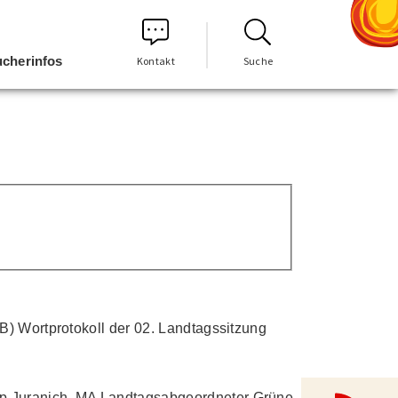
cherinfos
Kontakt
Suche
KB) Wortprotokoll der 02. Landtagssitzung
ip Juranich, MA Landtagsabgeordneter Grüne