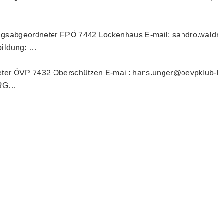
sabgeordneter FPÖ 7442 Lockenhaus E-mail: sandro.wald
lbildung: …
r ÖVP 7432 Oberschützen E-mail: hans.unger@oevpklub-bgl
 BRG…