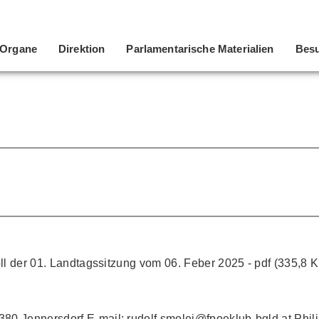
Organe
Direktion
Parlamentarische Materialien
Besu
ll der 01. Landtagssitzung vom 06. Feber 2025 - pdf (335,8 
0 Jennersdorf E-mail: rudolf.smolej@fpoeklub-bgld.at Phil