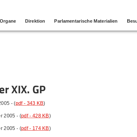
Organe
Direktion
Parlamentarische Materialien
Besu
er XIX. GP
005 - (
pdf - 343 KB
)
r 2005 - (
pdf - 428 KB
)
r 2005 - (
pdf - 174 KB
)