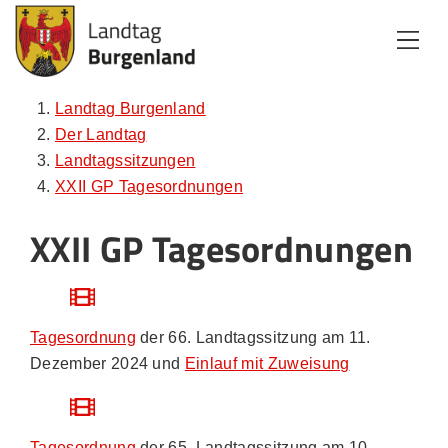
Zum Inhalt
Zum Menü
Zur Suche
Landtag Burgenland
Der Landtag
Landtagssitzungen
XXII GP Tagesordnungen
XXII GP Tagesordnungen
Tagesordnung
der 66. Landtagssitzung am 11.
Dezember 2024 und
Einlauf mit Zuweisung
Tagesordnung
der 65. Landtagssitzung am 10.