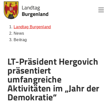
Zum Inhalt
Zum Menü
Zur Suche
Landtag Burgenland
News
Beitrag
LT-Präsident Hergovich
präsentiert
umfangreiche
Aktivitäten im „Jahr der
Demokratie“