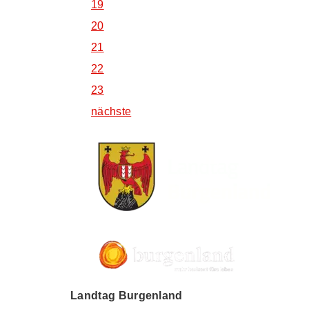
19
20
21
22
23
nächste
Landtag Burgenland