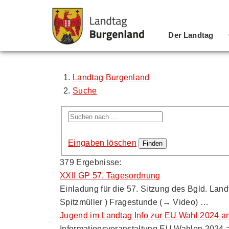
Der Landtag
Zum Inhalt
Zum Menü
Zur Suche
Landtag Burgenland
Suche
Eingaben löschen
379 Ergebnisse:
XXII GP 57. Tagesordnung
Einladung für die 57. Sitzung des Bgld. Lan
Spitzmüller ) Fragestunde (→ Video) …
Jugend im Landtag Info zur EU Wahl 2024 a
Informationsveranstaltung EU Wahlen 2024 a