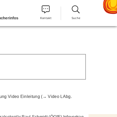
cherinfos
Kontakt
Suche
sung Video Einleitung (→ Video LAbg.
alsekretär Paul Schmidt (ÖGfE) Infovortrag