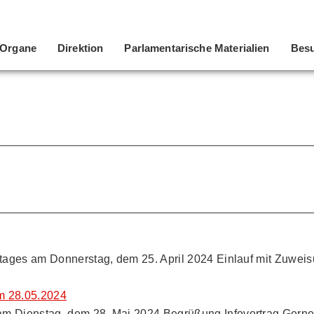
Organe
Direktion
Parlamentarische Materialien
Besu
dtages am Donnerstag, dem 25. April 2024 Einlauf mit Zuwei
m 28.05.2024
m Dienstag, dem 28. Mai 2024 Begrüßung Infovortrag Gerner