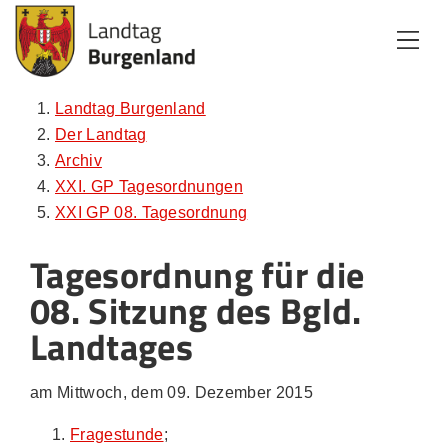
Zum Inhalt
Zum Menü
Zur Suche
Landtag Burgenland
Der Landtag
Archiv
XXI. GP Tagesordnungen
XXI GP 08. Tagesordnung
Tagesordnung für die
08. Sitzung des Bgld.
Landtages
am Mittwoch, dem 09. Dezember 2015
Fragestunde
;