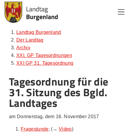
Zum Inhalt
Zum Menü
Zur Suche
Landtag Burgenland
Der Landtag
Archiv
XXI. GP Tagesordnungen
XXI GP 31. Tagesordnung
Tagesordnung für die
31. Sitzung des Bgld.
Landtages
am Donnerstag, dem 16. November 2017
Fragestunde
; (→
Video
)