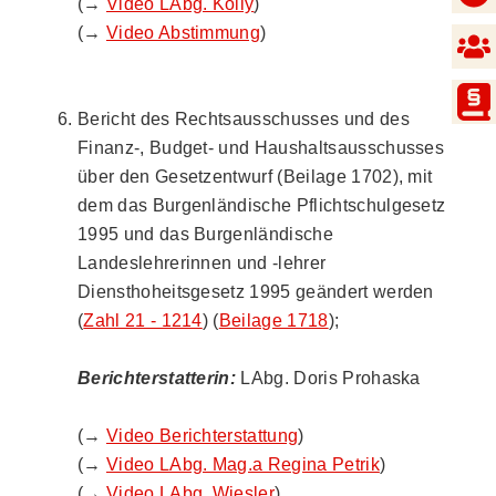
(→
Video LAbg. Kölly
)
(→
Video Abstimmung
)
Bericht des Rechtsausschusses und des
Finanz-, Budget- und Haushaltsausschusses
über den Gesetzentwurf (Beilage 1702), mit
dem das Burgenländische Pflichtschulgesetz
1995 und das Burgenländische
Landeslehrerinnen und -lehrer
Diensthoheitsgesetz 1995 geändert werden
(
Zahl 21 - 1214
) (
Beilage 1718
);
Berichterstatterin:
LAbg. Doris Prohaska
(→
Video Berichterstattung
)
(→
Video LAbg. Mag.a Regina Petrik
)
(→
Video LAbg. Wiesler
)