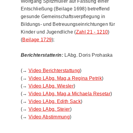
Wolfgang Spitzmüller auf Fassung einer
Entschließung (Beilage 1698) betreffend
gesunde Gemeinschaftsverpflegung in
Bildungs- und Betreuungseinrichtungen für
Kinder und Jugendliche (
Zahl 21 - 1210
)
(
Beilage 1729
);
Berichterstatterin:
LAbg. Doris Prohaska
(→
Video Berichterstattung
)
(→
Video LAbg. Mag.a Regina Petrik
)
(→
Video LAbg. Wiesler
)
(→
Video LAbg. Mag.a Michaela Resetar
)
(→
Video LAbg. Edith Sack
)
(→
Video LAbg. Steier
)
(→
Video Abstimmung
)