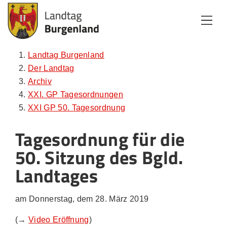
Zum Inhalt
Zum Menü
Zur Suche
Landtag Burgenland
Der Landtag
Archiv
XXI. GP Tagesordnungen
XXI GP 50. Tagesordnung
Tagesordnung für die
50. Sitzung des Bgld.
Landtages
am Donnerstag, dem 28. März 2019
(→
Video Eröffnung
)