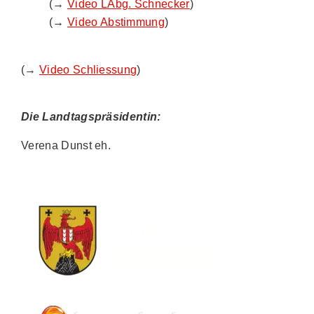
(→
Video LAbg. Schnecker
)
(→
Video Abstimmung
)
(→
Video Schliessung
)
Die Landtagspräsidentin:
Verena Dunst eh.