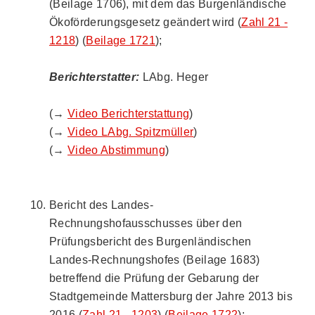
(Beilage 1706), mit dem das Burgenländische
Ökoförderungsgesetz geändert wird (
Zahl 21 -
1218
) (
Beilage 1721
);
Berichterstatter:
LAbg. Heger
(→
Video Berichterstattung
)
(→
Video LAbg. Spitzmüller
)
(→
Video Abstimmung
)
Bericht des Landes-
Rechnungshofausschusses über den
Prüfungsbericht des Burgenländischen
Landes-Rechnungshofes (Beilage 1683)
betreffend die Prüfung der Gebarung der
Stadtgemeinde Mattersburg der Jahre 2013 bis
2016 (
Zahl 21 - 1203
) (
Beilage 1722
);