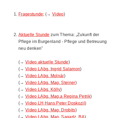
Fragestunde
; (→
Video
)
Aktuelle Stunde
zum Thema: „Zukunft der
Pflege im Burgenland - Pflege und Betreuung
neu denken"
(→
Video aktuelle Stunde
)
(→
Video LAbg. Ingrid Salamon
)
(→
Video LAbg. Molnár
)
(→
Video LAbg. Mag. Steiner
)
(→
Video LAbg. Kölly
)
(→
Video LAbg. Mag.a Regina Petrik
)
(→
Video LH Hans Peter Doskozil
)
(→
Video LAbg. Mag. Drobits
)
(→
Video LAbg. Mag. Sagartz, BA
)