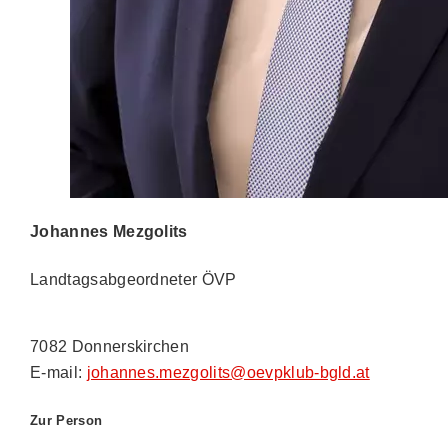
Johannes Mezgolits
Landtagsabgeordneter ÖVP
7082 Donnerskirchen
E-mail:
johannes.mezgolits@oevpklub-bgld.at
Zur Person