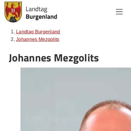
Zum Inhalt
Zum Menü
Zur Suche
Landtag Burgenland
Johannes Mezgolits
Johannes Mezgolits