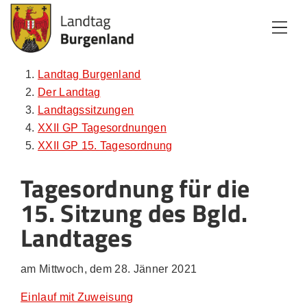
Zum Inhalt
Zum Menü
Zur Suche
Landtag Burgenland
Der Landtag
Landtagssitzungen
XXII GP Tagesordnungen
XXII GP 15. Tagesordnung
Tagesordnung für die
15. Sitzung des Bgld.
Landtages
am Mittwoch, dem 28. Jänner 2021
Einlauf mit Zuweisung