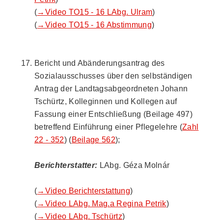
(
→Video TO15 - 16 LAbg. Ulram
)
(
→Video TO15 - 16 Abstimmung
)
Bericht und Abänderungsantrag des
Sozialausschusses über den selbständigen
Antrag der Landtagsabgeordneten Johann
Tschürtz, Kolleginnen und Kollegen auf
Fassung einer Entschließung (Beilage 497)
betreffend Einführung einer Pflegelehre (
Zahl
22 - 352
) (
Beilage 562
);
Berichterstatter:
LAbg. Géza Molnár
(
→Video Berichterstattung
)
(
→Video LAbg. Mag.a Regina Petrik
)
(
→Video LAbg. Tschürtz
)