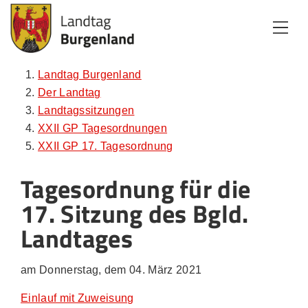
Zum Inhalt
Zum Menü
Zur Suche
Landtag Burgenland
Der Landtag
Landtagssitzungen
XXII GP Tagesordnungen
XXII GP 17. Tagesordnung
Tagesordnung für die
17. Sitzung des Bgld.
Landtages
am Donnerstag, dem 04. März 2021
Einlauf mit Zuweisung