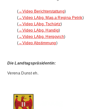
(
→Video Berichterstattung
)
(
→Video LAbg. Mag.a Regina Petrik
)
(
→Video LAbg. Tschürtz
)
(
→Video LAbg. Handig
)
(
→Video LAbg. Hergovich
)
(
→Video Abstimmung
)
Die Landtagspräsidentin:
Verena Dunst eh.