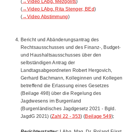
(
→Video LAbg. Mezgolits
)
(
→Video LAbg. Rita Stenger, BEd
)
(
→Video Abstimmung
)
Bericht und Abänderungsantrag des
Rechtsausschusses und des Finanz-, Budget-
und Haushaltsausschusses über den
selbständigen Antrag der
Landtagsabgeordneten Robert Hergovich,
Gerhard Bachmann, Kolleginnen und Kollegen
betreffend die Erlassung eines Gesetzes
(Beilage 498) über die Regelung des
Jagdwesens im Burgenland
(Burgenländisches Jagdgesetz 2021 - Bgld.
JagdG 2021) (
Zahl 22 - 353
) (
Beilage 549
);
Berichterstatter:
LAbg. Mag. Dr. Roland Fürst