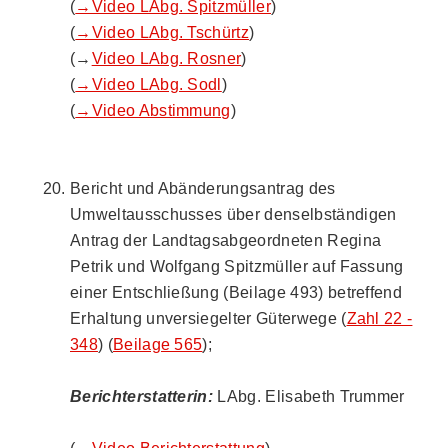
(
→Video LAbg. Spitzmüller
)
(
→Video LAbg. Tschürtz
)
(→
Video LAbg. Rosner
)
(
→Video LAbg. Sodl
)
(
→Video Abstimmung
)
Bericht und Abänderungsantrag des
Umweltausschusses über denselbständigen
Antrag der Landtagsabgeordneten Regina
Petrik und Wolfgang Spitzmüller auf Fassung
einer Entschließung (Beilage 493) betreffend
Erhaltung unversiegelter Güterwege (
Zahl 22 -
348
) (
Beilage 565
);
Berichterstatterin:
LAbg. Elisabeth Trummer