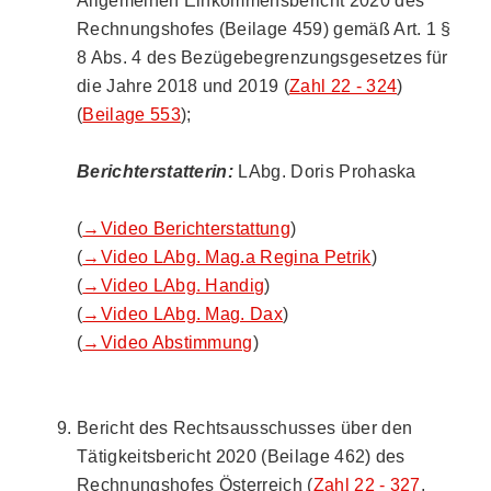
Allgemeinen Einkommensbericht 2020 des
Rechnungshofes (Beilage 459) gemäß Art. 1 §
8 Abs. 4 des Bezügebegrenzungsgesetzes für
die Jahre 2018 und 2019 (
Zahl 22 - 324
)
(
Beilage 553
);
Berichterstatterin:
LAbg. Doris Prohaska
(
→Video Berichterstattung
)
(
→Video LAbg. Mag.a Regina Petrik
)
(
→Video LAbg. Handig
)
(
→Video LAbg. Mag. Dax
)
(
→Video Abstimmung
)
Bericht des Rechtsausschusses über den
Tätigkeitsbericht 2020 (Beilage 462) des
Rechnungshofes Österreich (
Zahl 22 - 327
,