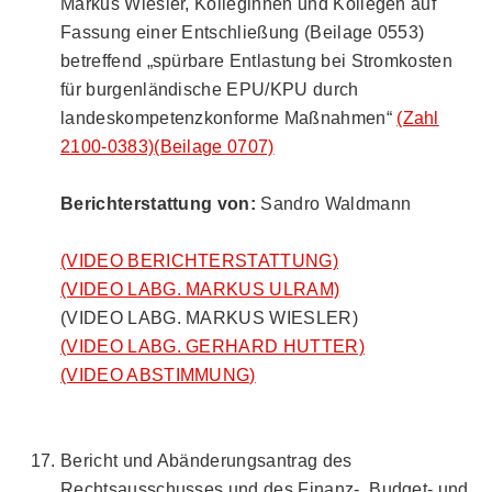
Markus Wiesler, Kolleginnen und Kollegen auf
Fassung einer Entschließung (Beilage 0553)
betreffend „spürbare Entlastung bei Stromkosten
für burgenländische EPU/KPU durch
landeskompetenzkonforme Maßnahmen“
(Zahl
2100-0383)
(Beilage 0707)
Berichterstattung von:
Sandro Waldmann
(VIDEO BERICHTERSTATTUNG)
(VIDEO LABG. MARKUS ULRAM)
(VIDEO LABG. MARKUS WIESLER)
(VIDEO LABG. GERHARD HUTTER)
(VIDEO ABSTIMMUNG)
Bericht und Abänderungsantrag des
Rechtsausschusses und des Finanz-, Budget- und