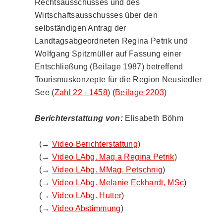
Rechtsausschusses und des
Wirtschaftsausschusses über den
selbständigen Antrag der
Landtagsabgeordneten Regina Petrik und
Wolfgang Spitzmüller auf Fassung einer
Entschließung (Beilage 1987) betreffend
Tourismuskonzepte für die Region Neusiedler
See (
Zahl 22 - 1458
) (
Beilage 2203
)
Berichterstattung von:
Elisabeth Böhm
(→
Video Berichterstattung
)
(→
Video LAbg. Mag.a Regina Petrik
)
(→
Video LAbg. MMag. Petschnig
)
(→
Video LAbg. Melanie Eckhardt, MSc
)
(→
Video LAbg. Hutter
)
(→
Video Abstimmung
)