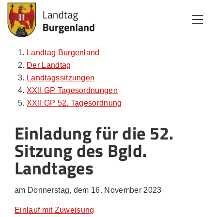
Zum Inhalt
Zum Menü
Zur Suche
Landtag Burgenland
Der Landtag
Landtagssitzungen
XXII GP Tagesordnungen
XXII GP 52. Tagesordnung
Einladung für die 52.
Sitzung des Bgld.
Landtages
am Donnerstag, dem 16. November 2023
Einlauf mit Zuweisung