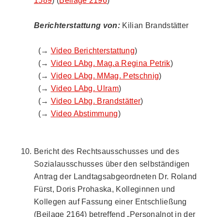
1589
) (
Beilage 2196
)
Berichterstattung von:
Kilian Brandstätter
(→
Video Berichterstattung
)
(→
Video LAbg. Mag.a Regina Petrik
)
(→
Video LAbg. MMag. Petschnig
)
(→
Video LAbg. Ulram
)
(→
Video LAbg. Brandstätter
)
(→
Video Abstimmung
)
Bericht des Rechtsausschusses und des
Sozialausschusses über den selbständigen
Antrag der Landtagsabgeordneten Dr. Roland
Fürst, Doris Prohaska, Kolleginnen und
Kollegen auf Fassung einer Entschließung
(Beilage 2164) betreffend „Personalnot in der