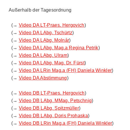
Außerhalb der Tagesordnung
(→
Video DA LT-Praes. Hergovich
)
(→
Video DA LAbg. Tschürtz
)
(→
Video DA LAbg. Molnár
)
(→
Video DA LAbg. Mag.a Regina Petrik
)
(→
Video DA LAbg. Ulram
)
(→
Video DA LAbg. Mag. Dr. Fürst
)
(→
Video DA LRin Mag.a (FH) Daniela Winkler
)
(→
Video DA Abstimmung
)
(→
Video DB LT-Praes. Hergovich
)
(→
Video DB LAbg. MMag. Petschnig
)
(→
Video DB LAbg. Spitzmüller
)
(→
Video DB LAbg. Doris Prohaska
)
(→
Video DB LRin Mag.a (FH) Daniela Winkler
)