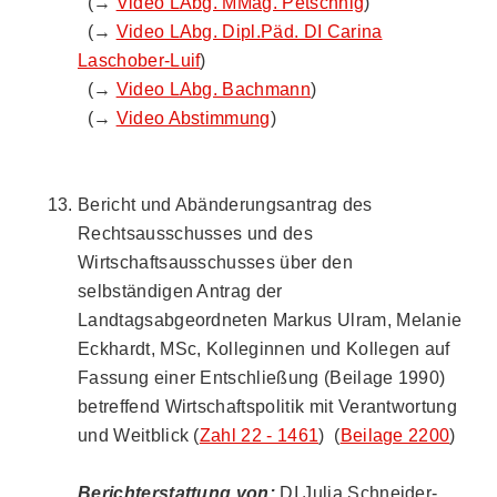
(→
Video LAbg. MMag. Petschnig
)
(→
Video LAbg. Dipl.Päd. DI Carina
Laschober-Luif
)
(→
Video LAbg. Bachmann
)
(→
Video Abstimmung
)
Bericht und Abänderungsantrag des
Rechtsausschusses und des
Wirtschaftsausschusses über den
selbständigen Antrag der
Landtagsabgeordneten Markus Ulram, Melanie
Eckhardt, MSc, Kolleginnen und Kollegen auf
Fassung einer Entschließung (Beilage 1990)
betreffend Wirtschaftspolitik mit Verantwortung
und Weitblick (
Zahl 22 - 1461
) (
Beilage 2200
)
Berichterstattung von:
DI Julia Schneider-