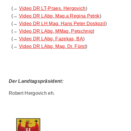
(→
Video DR LT-Praes. Hergovich
)
(→
Video DR LAbg. Mag.a Regina Petrik
)
(→
Video DR LH Mag. Hans Peter Doskozil
)
(→
Video DR LAbg. MMag. Petschnig
)
(→
Video DR LAbg. Fazekas, BA
)
(→
Video DR LAbg. Mag. Dr. Fürst
)
Der Landtagspräsident:
Robert Hergovich eh.