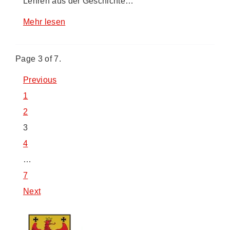
Lehren aus der Geschichte…
Mehr lesen
Page 3 of 7.
Previous
1
2
3
4
…
7
Next